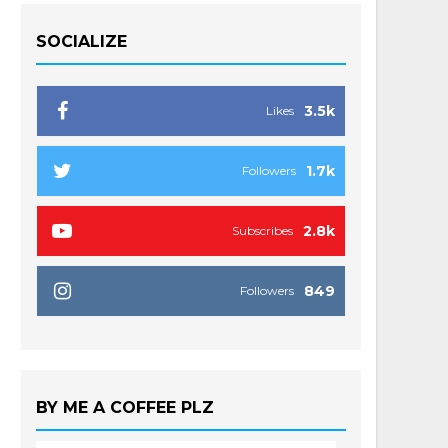
SOCIALIZE
3.5k
Likes
1.7k
Followers
2.8k
Subscribes
849
Followers
BY ME A COFFEE PLZ