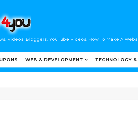
ws, Videos, Bloggers, YouTube Videos, How To Make A Websi
UPONS
WEB & DEVELOPMENT
TECHNOLOGY &