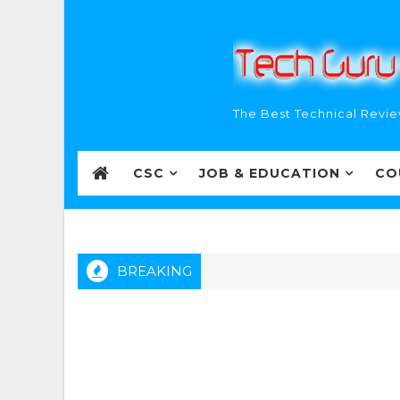
The Best Technical Revie
CSC
JOB & EDUCATION
CO
BREAKING