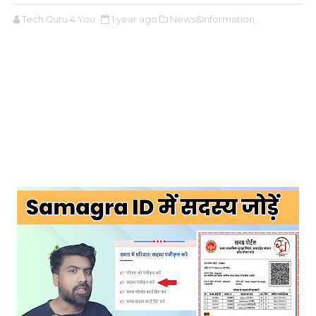
Tech Guru 4 You
1 year ago
News&Information,