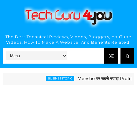
The Best Technical Reviews, Videos, Bloggers, YouTube
Videos, How To Make A Website. And Benefits Related.
Meesho पर सबसे ज्यादा Profit देने वाल
BUSINESSTOPIC