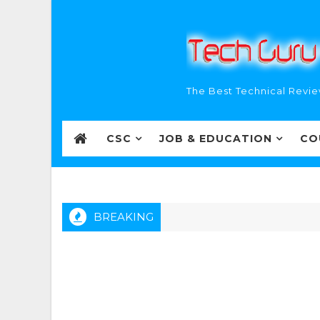
The Best Technical Revie
CSC
JOB & EDUCATION
CO
BREAKING