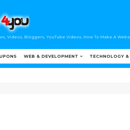
ws, Videos, Bloggers, YouTube Videos, How To Make A Websi
UPONS
WEB & DEVELOPMENT
TECHNOLOGY &