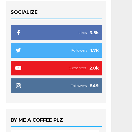
SOCIALIZE
3.5k
Likes
1.7k
Followers
2.8k
Subscribes
849
Followers
BY ME A COFFEE PLZ