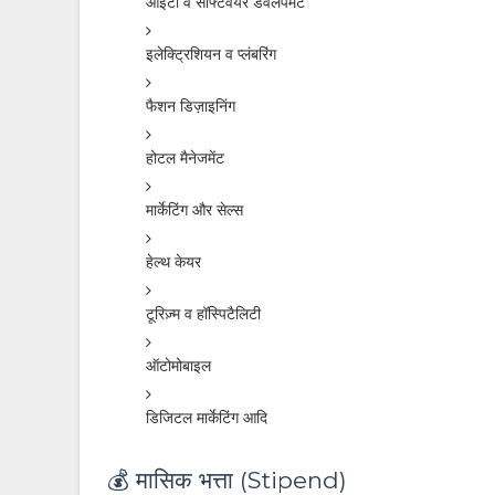
आईटी व सॉफ्टवेयर डेवलपमेंट
इलेक्ट्रिशियन व प्लंबरिंग
फैशन डिज़ाइनिंग
होटल मैनेजमेंट
मार्केटिंग और सेल्स
हेल्थ केयर
टूरिज़्म व हॉस्पिटैलिटी
ऑटोमोबाइल
डिजिटल मार्केटिंग आदि
💰 मासिक भत्ता (Stipend)