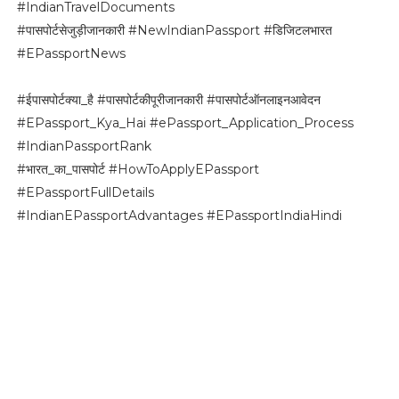
#IndianTravelDocuments
#पासपोर्टसेजुड़ीजानकारी #NewIndianPassport #डिजिटलभारत
#EPassportNews
#ईपासपोर्टक्या_है #पासपोर्टकीपूरीजानकारी #पासपोर्टऑनलाइनआवेदन
#EPassport_Kya_Hai #ePassport_Application_Process
#IndianPassportRank
#भारत_का_पासपोर्ट #HowToApplyEPassport
#EPassportFullDetails
#IndianEPassportAdvantages #EPassportIndiaHindi