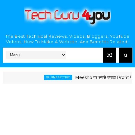
The Best Technical Reviews, Videos, Bloggers, YouTube
Videos, How To Make A Website. And Benefits Related.
Meesho पर सबसे ज्यादा Profit देने वाले
BUSINESSTOPIC