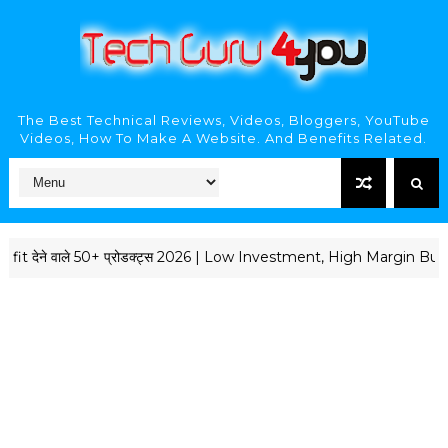
The Best Technical Reviews, Videos, Bloggers, YouTube
Videos, How To Make A Website. And Benefits Related.
ने वाले 50+ प्रोडक्ट्स 2026 | Low Investment, High Margin Business