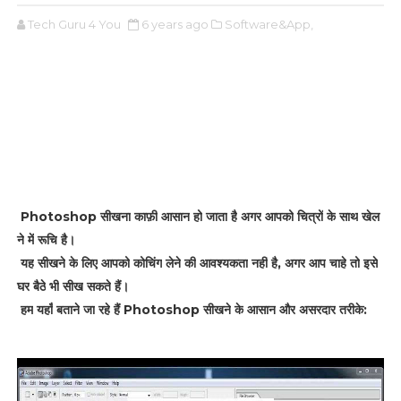
Tech Guru 4 You
6 years ago
Software&App,
Photoshop
सीखना
काफ़ी
आसान
हो
जाता
है
अगर
आपको
चित्रों
के
साथ
खेल
ने
में
रूचि
है।
यह
सीखने
के
लिए
आपको
कोचिंग
लेने
की
आवश्यकता
नहीं
है
,
अगर
आप
चाहे
तो
इसे
घर
बैठे
भी
सीख
सकते
हैं।
हम
यहाँ
बताने
जा
रहे
हैं
Photoshop
सीखने
के
आसान
और
असरदार
तरीके
: