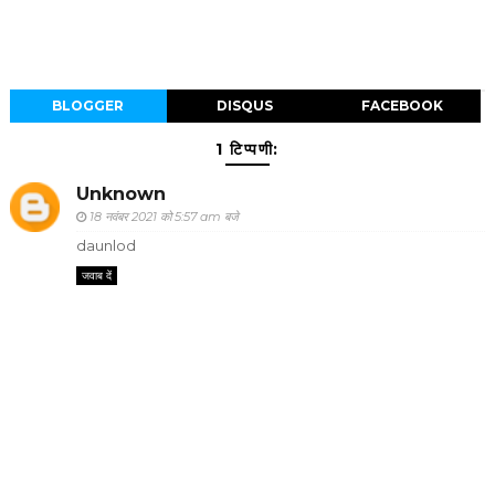
BLOGGER
DISQUS
FACEBOOK
1 टिप्पणी:
Unknown
18 नवंबर 2021 को 5:57 am बजे
daunlod
जवाब दें