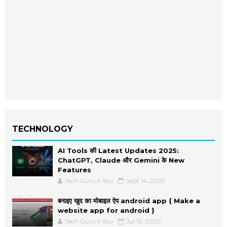
TECHNOLOGY
AI Tools की Latest Updates 2025:
ChatGPT, Claude और Gemini के New
Features
Tech Guru 4 You
Sept 14, 2025
बनाइए खुद का मोबाइल ऐप android app { Make a
website app for android }
Tech Guru 4 You
Jul 19, 2020