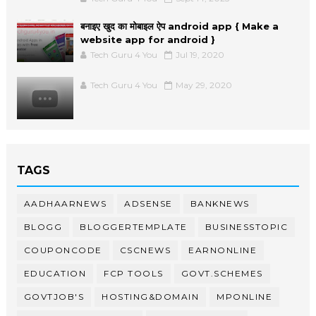
बनाइए खुद का मोबाइल ऐप android app { Make a
website app for android }
Tech Guru 4 You
Jul 19, 2020
Tech Guru 4 You
May 29, 2020
TAGS
AADHAARNEWS
ADSENSE
BANKNEWS
BLOGG
BLOGGERTEMPLATE
BUSINESSTOPIC
COUPONCODE
CSCNEWS
EARNONLINE
EDUCATION
FCP TOOLS
GOVT.SCHEMES
GOVTJOB'S
HOSTING&DOMAIN
MPONLINE