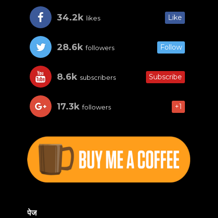
34.2k
Like
likes
28.6k
Follow
followers
8.6k
Subscribe
subscribers
17.3k
+1
followers
पेज