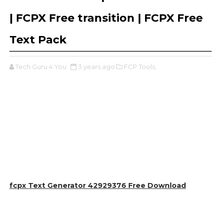
| FCPX Free transition | FCPX Free
Text Pack
Tech Guru 4 You
3 years ago
FCP Tools,
fcpx Text Generator 42929376 Free Download