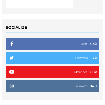
SOCIALIZE
3.5k
Likes
1.7k
Followers
2.8k
Subscribes
849
Followers