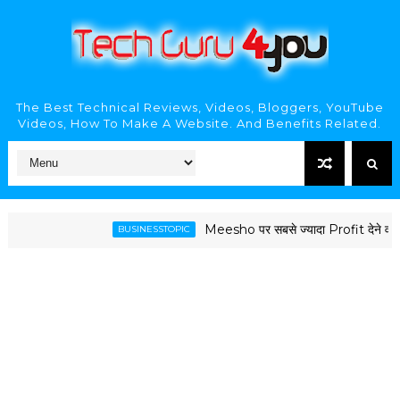
The Best Technical Reviews, Videos, Bloggers, YouTube
Videos, How To Make A Website. And Benefits Related.
Meesho पर सबसे ज्यादा Profit देने वाले 50
BUSINESSTOPIC