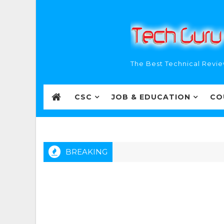
The Best Technical Revie
CSC
JOB & EDUCATION
CO
BREAKING