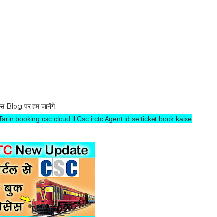
 Blog पर हम जानेंगे
rin booking csc cloud ll Csc irctc Agent id se ticket book kaise