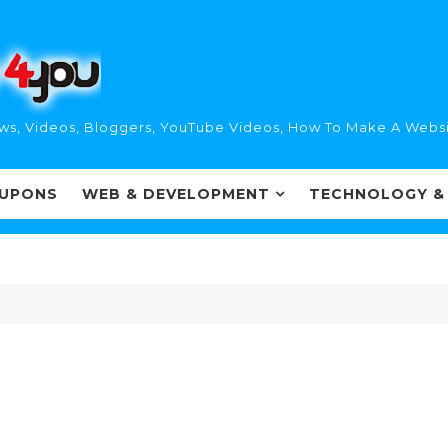
ws, Videos, Bloggers, YouTube Videos, How To Make A Websi
UPONS
WEB & DEVELOPMENT
TECHNOLOGY &