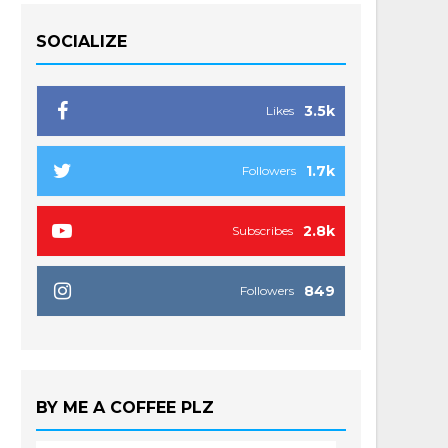
SOCIALIZE
3.5k
Likes
1.7k
Followers
2.8k
Subscribes
849
Followers
BY ME A COFFEE PLZ