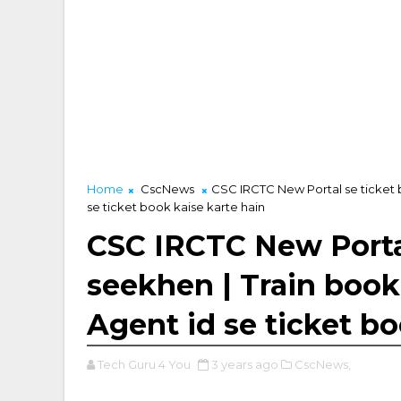
Home
CscNews
CSC IRCTC New Portal se ticket b
se ticket book kaise karte hain
CSC IRCTC New Portal
seekhen | Train booki
Agent id se ticket bo
Tech Guru 4 You
3 years ago
CscNews,