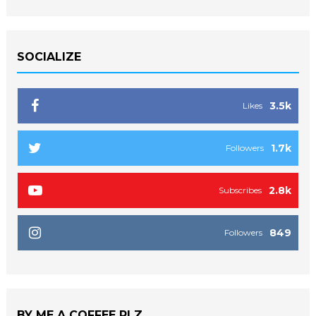
SOCIALIZE
3.5k
Likes
1.7k
Followers
2.8k
Subscribes
849
Followers
BY ME A COFFEE PLZ