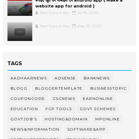
बनाइए खुद का मोबाइल ऐप android app { Make a
website app for android }
Tech Guru 4 You
Jul 19, 2020
Tech Guru 4 You
May 29, 2020
TAGS
AADHAARNEWS
ADSENSE
BANKNEWS
BLOGG
BLOGGERTEMPLATE
BUSINESSTOPIC
COUPONCODE
CSCNEWS
EARNONLINE
EDUCATION
FCP TOOLS
GOVT.SCHEMES
GOVTJOB'S
HOSTING&DOMAIN
MPONLINE
NEWS&INFORMATION
SOFTWARE&APP