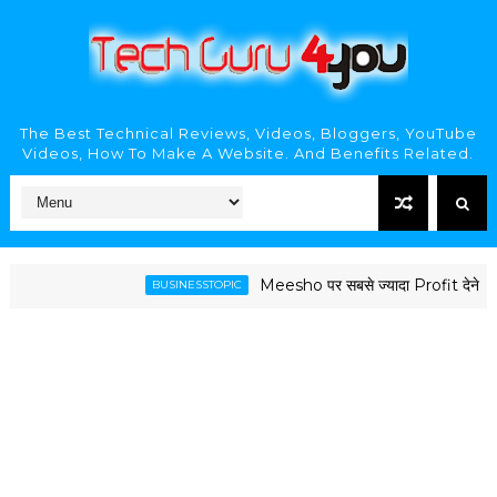
The Best Technical Reviews, Videos, Bloggers, YouTube
Videos, How To Make A Website. And Benefits Related.
Meesho पर सबसे ज्यादा Profit देने वाले 50
BUSINESSTOPIC