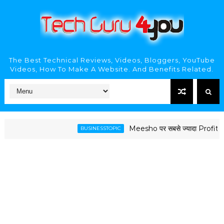
The Best Technical Reviews, Videos, Bloggers, YouTube
Videos, How To Make A Website. And Benefits Related.
Meesho पर सबसे ज्यादा Profit देने वाल
BUSINESSTOPIC