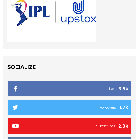
SOCIALIZE
3.5k
Likes
1.7k
Followers
2.8k
Subscribes