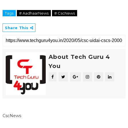
Tags
# AadhaarNews
# CscNews
Share This
About Tech Guru 4
You
CscNews