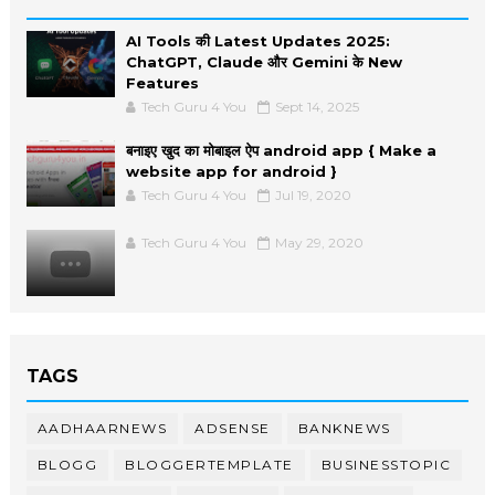
AI Tools की Latest Updates 2025:
ChatGPT, Claude और Gemini के New
Features
Tech Guru 4 You
Sept 14, 2025
बनाइए खुद का मोबाइल ऐप android app { Make a
website app for android }
Tech Guru 4 You
Jul 19, 2020
Tech Guru 4 You
May 29, 2020
TAGS
AADHAARNEWS
ADSENSE
BANKNEWS
BLOGG
BLOGGERTEMPLATE
BUSINESSTOPIC