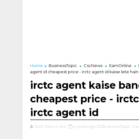
Home
BusinessTopic
CscNews
EarnOnline
agent id cheapest price - irctc agent id kaise lete hain 
irctc agent kaise bane
cheapest price - irctc
irctc agent id
Tech Guru 4 You
4 years ago
BusinessTopic,
Cs