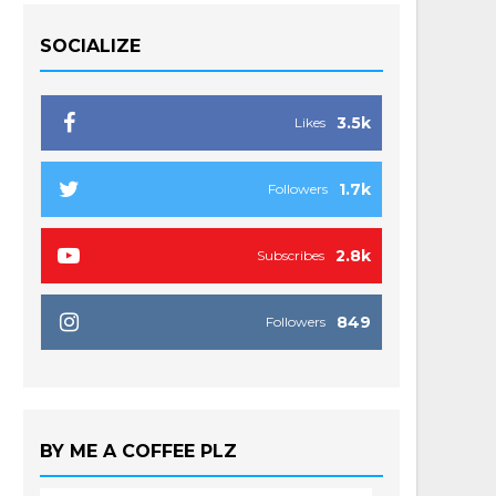
SOCIALIZE
3.5k
Likes
1.7k
Followers
2.8k
Subscribes
849
Followers
BY ME A COFFEE PLZ