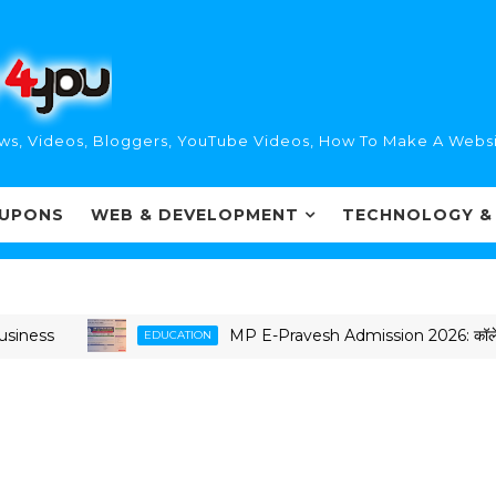
ws, Videos, Bloggers, YouTube Videos, How To Make A Websi
UPONS
WEB & DEVELOPMENT
TECHNOLOGY &
s
MP E-Pravesh Admission 2026: कॉलेज फॉर्म, रजिस्ट्
EDUCATION