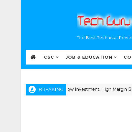
The Best Technical Revie
CSC
JOB & EDUCATION
CO
 देने वाले 50+ प्रोडक्ट्स 2026 | Low Investment, High Margin Busines
BREAKING