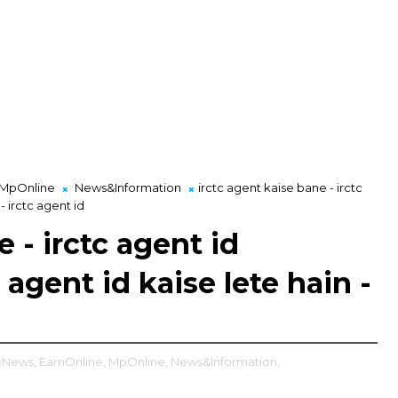
MpOnline
News&Information
irctc agent kaise bane - irctc
- irctc agent id
 - irctc agent id
 agent id kaise lete hain -
cNews,
EarnOnline,
MpOnline,
News&Information,